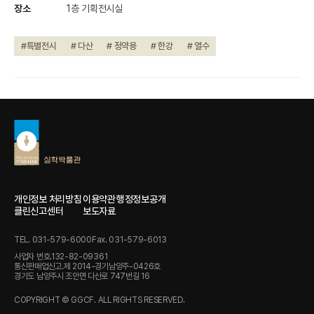
장소
1층 기획전시실
#특별전시
# 다산
# 정약용
# 한강
# 열수
개인정보 처리방침
이용약관
행정정보공개
클린신고센터
보도자료
TEL. 031-579-6000
Fax. 031-579-6013
사업자 번호.132-82-09361
통신판매업신고.제 2014-경기남양주-0426호
경기도 남양주시 조안면 다산로 747번길 16
COPYRIGHT © GGCF. ALL RIGHTS RESERVED.