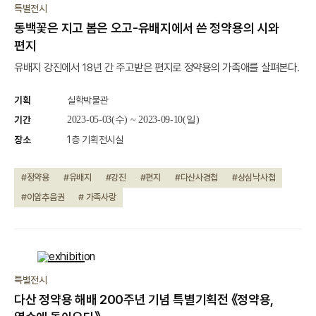
특별전시
동백꽃은 지고 봄은 오고-유배지에서 쓴 정약용의 시와
편지
유배지 강진에서 18년 간 주고받은 편지로 정약용의 가족애를 살펴본다.
기획
실학박물관
기간
2023-05-03(수) ~ 2023-09-10(일)
장소
1층 기획전시실
#정약용
#유배지
#강진
#편지
#다산사경첩
#상심낙사첩
#이암추음권
# 가족사랑
종료
특별전시
다산 정약용 해배 200주년 기념 특별기획전 《정약용,