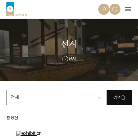
전시
전시
전체
검색
6
총
건