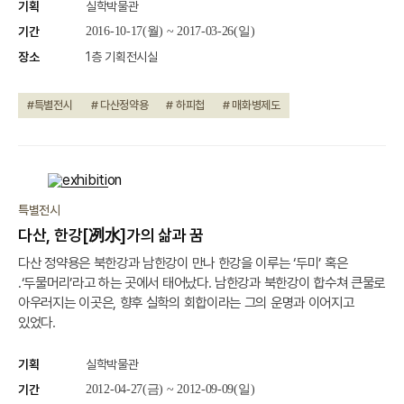
기획
실학박물관
기간
2016-10-17(월) ~ 2017-03-26(일)
장소
1층 기획전시실
#특별전시
# 다산정약용
# 하피첩
# 매화병제도
종료
특별전시
다산, 한강[冽水]가의 삶과 꿈
다산 정약용은 북한강과 남한강이 만나 한강을 이루는 ‘두미’ 혹은
․‘두물머리’라고 하는 곳에서 태어났다. 남한강과 북한강이 합수쳐 큰물로
아우러지는 이곳은, 향후 실학의 회합이라는 그의 운명과 이어지고
있었다.
기획
실학박물관
기간
2012-04-27(금) ~ 2012-09-09(일)