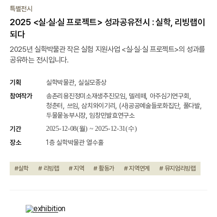
종료
특별전시
2025 <실·실·실 프로젝트> 성과공유전시 : 실학, 리빙랩이
되다
2025년 실학박물관 작은 실험 지원사업 <실·실·실 프로젝트>의 성과를
공유하는 전시입니다.
기획
실학박물관, 실실모종상
참여작가
송촌리용진정미소재생추진모임, 델레떼, 아주심기연구회,
청춘터, 쓰임, 삼치와이기리, (사)공공예술들로화집단, 풀다발,
두물뭍농부시장, 임창민발효연구소
기간
2025-12-08(월) ~ 2025-12-31(수)
장소
1층 실학박물관 열수홀
#실학
# 리빙랩
# 지역
# 활동가
# 지역연계
# 뮤지엄리빙랩