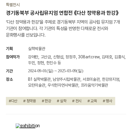
종료
특별전시
경기동북부 공사립뮤지엄 연합전 《다산 정약용과 한강》
‘다산 정약용과 한강’을 주제로 경기동북부 지역의 공사립 뮤지엄 7개
기관이 참여합니다. 각 기관의 특성을 반영한 다채로운 전시와
문화행사를 선보입니다.
기획
실학박물관
참여작가
강애란, 고산금, 신형섭, 정정주, 308artcrew, 김태호, 김홍식,
두민, 정현, 한진수 등
기간
2024-09-01(일) ~ 2025-03-09(일)
장소
B1 실학박물관, 남양주시립박물관, 서호미술관, 한강뮤지엄,
모란미술관, 우석헌자연사박물관, 프라움악기박물관
#다산
# 정약용
# 한강
# 실학
# 전시
# 교육
# 행사
종료