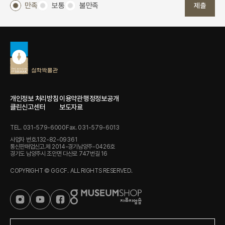
만족
보통
불만족
제출
개인정보 처리방침
이용약관
행정정보공개
클린신고센터
보도자료
TEL. 031-579-6000
Fax. 031-579-6013
사업자 번호.132-82-09361
통신판매업신고.제 2014-경기남양주-0426호
경기도 남양주시 조안면 다산로 747번길 16
COPYRIGHT © GGCF. ALL RIGHTS RESERVED.