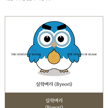
THE MUSEUM OF SILHAK
THE MUSEUM OF SILHAK
실학벼리 (Byeori)
실학벼리
(Byeori)