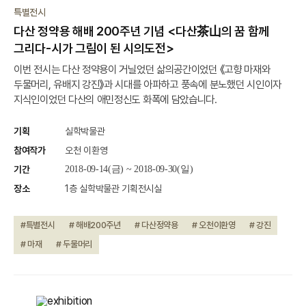
종료
특별전시
다산 정약용 해배 200주년 기념 <다산茶山의 꿈 함께
그리다-시가 그림이 된 시의도전>
이번 전시는 다산 정약용이 거닐었던 삶의공간이었던 《고향 마재와
두물머리, 유배지 강진》과 시대를 아파하고 풍속에 분노했던 시인이자
지식인이었던 다산의 애민정신도 화폭에 담았습니다.
기획
실학박물관
참여작가
오천 이환영
기간
2018-09-14(금) ~ 2018-09-30(일)
장소
1층 실학박물관 기획전시실
#특별전시
# 해배200주년
# 다산정약용
# 오천이환영
# 강진
# 마재
# 두물머리