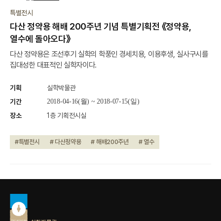
종료
특별전시
다산 정약용 해배 200주년 기념 특별기획전 《정약용,
열수에 돌아오다》
다산 정약용은 조선후기 실학의 학풍인 경세치용, 이용후생, 실사구시를
집대성한 대표적인 실학자이다.
기획
실학박물관
기간
2018-04-16(월) ~ 2018-07-15(일)
장소
1층 기획전시실
#특별전시
# 다산정약용
# 해배200주년
# 열수