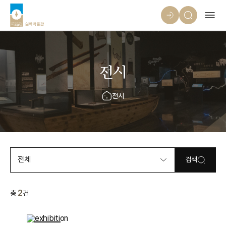
전시
전시
전체
검색
2
총
건