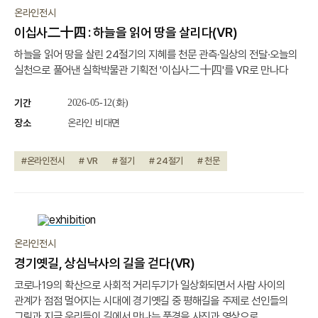
진행중
온라인전시
이십사二十四 : 하늘을 읽어 땅을 살리다(VR)
하늘을 읽어 땅을 살린 24절기의 지혜를 천문 관측·일상의 전달·오늘의
실천으로 풀어낸 실학박물관 기획전 '이십사二十四'를 VR로 만나다
기간
2026-05-12(화)
장소
온라인 비대면
#온라인전시
# VR
# 절기
# 24절기
# 천문
진행중
온라인전시
경기옛길, 상심낙사의 길을 걷다(VR)
코로나19의 확산으로 사회적 거리두기가 일상화되면서 사람 사이의
관계가 점점 멀어지는 시대에 경기옛길 중 평해길을 주제로 선인들의
그림과 지금 우리들이 길에서 만나는 풍경을 사진과 영상으로