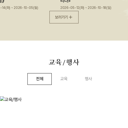
》
리다>
4(화) ~ 2026-10-05(월)
2026-05-12(화) ~ 2026-10-18(일)
보러가기
교육
행사
/
전체
교육
행사