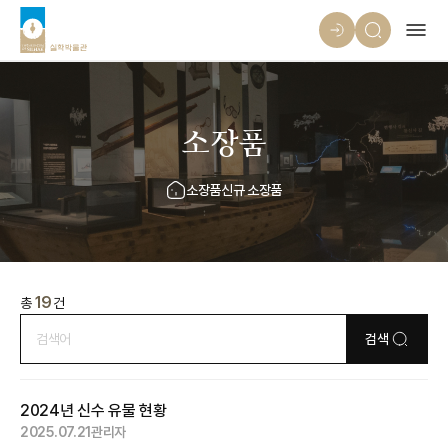
소장품
소장품
신규 소장품
19
총
건
검색
2024년 신수 유물 현황
2025.07.21
관리자