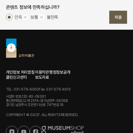
콘텐츠 정보에 만족하십니까?
만족
보통
불만족
제출
개인정보 처리방침
이용약관
행정정보공개
클린신고센터
보도자료
TEL. 031-579-6000
Fax. 031-579-6013
사업자 번호.132-82-09361
통신판매업신고.제 2014-경기남양주-0426호
경기도 남양주시 조안면 다산로 747번길 16
COPYRIGHT © GGCF. ALL RIGHTS RESERVED.