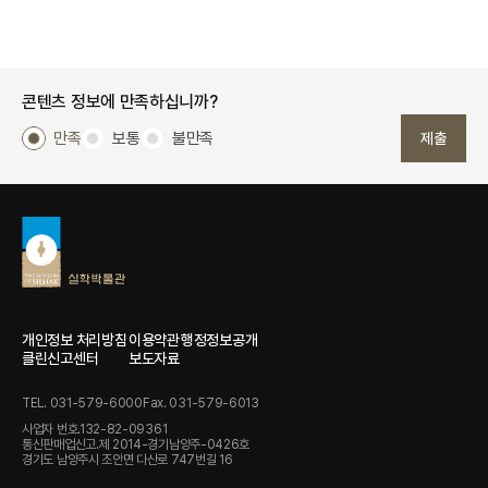
콘텐츠 정보에 만족하십니까?
만족
보통
불만족
제출
개인정보 처리방침
이용약관
행정정보공개
클린신고센터
보도자료
TEL. 031-579-6000
Fax. 031-579-6013
사업자 번호.132-82-09361
통신판매업신고.제 2014-경기남양주-0426호
경기도 남양주시 조안면 다산로 747번길 16