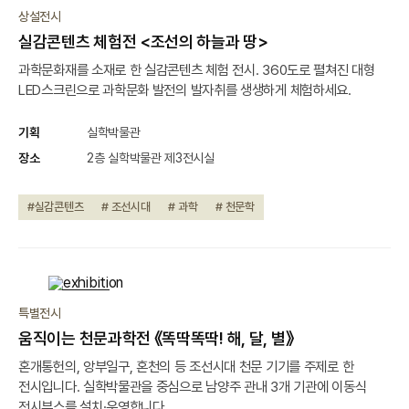
진행중
상설전시
실감콘텐츠 체험전 <조선의 하늘과 땅>
과학문화재를 소재로 한 실감콘텐츠 체험 전시. 360도로 펼쳐진 대형
LED스크린으로 과학문화 발전의 발자취를 생생하게 체험하세요.
기획
실학박물관
장소
2층 실학박물관 제3전시실
#실감콘텐츠
# 조선시대
# 과학
# 천문학
종료
특별전시
움직이는 천문과학전 《똑딱똑딱! 해, 달, 별》
혼개통헌의, 앙부일구, 혼천의 등 조선시대 천문 기기를 주제로 한
전시입니다. 실학박물관을 중심으로 남양주 관내 3개 기관에 이동식
전시부스를 설치·운영합니다.