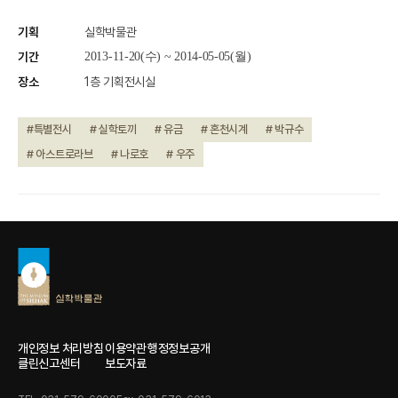
기획
실학박물관
기간
2013-11-20(수) ~ 2014-05-05(월)
장소
1층 기획전시실
#특별전시
# 실학토끼
# 유금
# 혼천시계
# 박규수
# 아스트로라브
# 나로호
# 우주
개인정보 처리방침
이용약관
행정정보공개
클린신고센터
보도자료