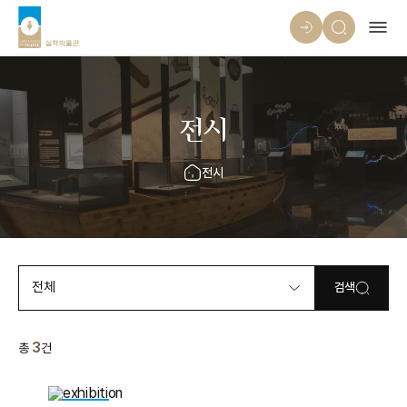
전시
전시
전체
검색
3
총
건