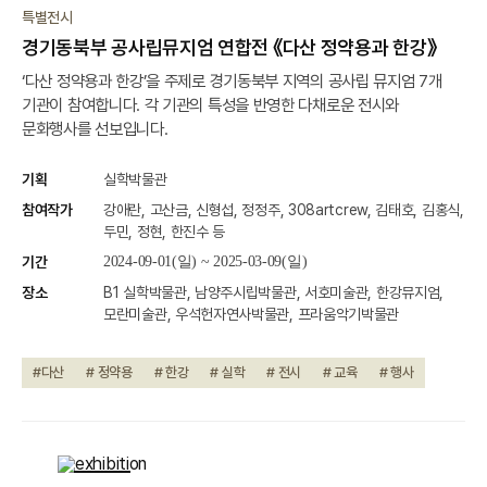
종료
특별전시
경기동북부 공사립뮤지엄 연합전 《다산 정약용과 한강》
‘다산 정약용과 한강’을 주제로 경기동북부 지역의 공사립 뮤지엄 7개
기관이 참여합니다. 각 기관의 특성을 반영한 다채로운 전시와
문화행사를 선보입니다.
기획
실학박물관
참여작가
강애란, 고산금, 신형섭, 정정주, 308artcrew, 김태호, 김홍식,
두민, 정현, 한진수 등
기간
2024-09-01(일) ~ 2025-03-09(일)
장소
B1 실학박물관, 남양주시립박물관, 서호미술관, 한강뮤지엄,
모란미술관, 우석헌자연사박물관, 프라움악기박물관
#다산
# 정약용
# 한강
# 실학
# 전시
# 교육
# 행사
종료