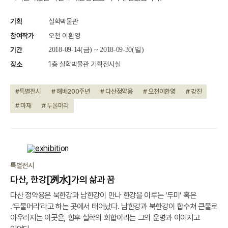
기획
실학박물관
참여작가
오천 이환영
기간
2018-09-14(금) ~ 2018-09-30(일)
장소
1층 실학박물관 기획전시실
#특별전시
# 해배200주년
# 다산정약용
# 오천이환영
# 강진
# 마재
# 두물머리
종료
특별전시
다산, 한강[冽水]가의 삶과 꿈
다산 정약용은 북한강과 남한강이 만나 한강을 이루는 ‘두미’ 혹은
․‘두물머리’라고 하는 곳에서 태어났다. 남한강과 북한강이 합수쳐 큰물로
아우러지는 이곳은, 향후 실학의 회합이라는 그의 운명과 이어지고