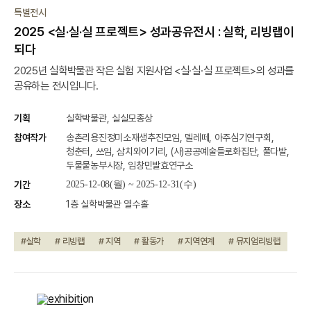
종료
특별전시
2025 <실·실·실 프로젝트> 성과공유전시 : 실학, 리빙랩이
되다
2025년 실학박물관 작은 실험 지원사업 <실·실·실 프로젝트>의 성과를
공유하는 전시입니다.
기획
실학박물관, 실실모종상
참여작가
송촌리용진정미소재생추진모임, 델레떼, 아주심기연구회,
청춘터, 쓰임, 삼치와이기리, (사)공공예술들로화집단, 풀다발,
두물뭍농부시장, 임창민발효연구소
기간
2025-12-08(월) ~ 2025-12-31(수)
장소
1층 실학박물관 열수홀
#실학
# 리빙랩
# 지역
# 활동가
# 지역연계
# 뮤지엄리빙랩