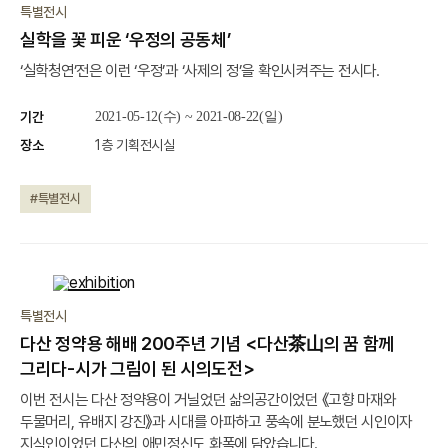
특별전시
실학을 꽃 피운 ‘우정의 공동체’
‘실학청연’전은 이런 ‘우정’과 ‘사제의 정’을 확인시켜주는 전시다.
기간
2021-05-12(수) ~ 2021-08-22(일)
장소
1층 기획전시실
#특별전시
종료
특별전시
다산 정약용 해배 200주년 기념 <다산茶山의 꿈 함께
그리다-시가 그림이 된 시의도전>
이번 전시는 다산 정약용이 거닐었던 삶의공간이었던 《고향 마재와
두물머리, 유배지 강진》과 시대를 아파하고 풍속에 분노했던 시인이자
지식인이었던 다산의 애민정신도 화폭에 담았습니다.