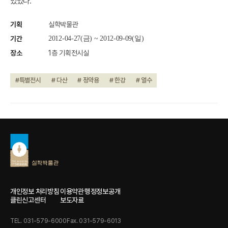
있었다.
기획
실학박물관
기간
2012-04-27(금) ~ 2012-09-09(일)
장소
1층 기획전시실
#특별전시
# 다산
# 정약용
# 한강
# 열수
개인정보 처리방침
이용약관
행정정보공개
클린신고센터
보도자료
TEL. 031-579-6000
Fax. 031-579-6013