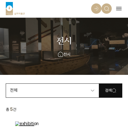
전시
전시
전체
검색
5
총
건