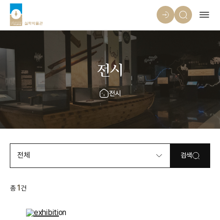
전시
전시
전체
검색
1
총
건