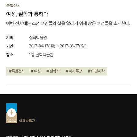
종료
특별전시
여성, 실학과 통하다
이번 전시에는 조선 여인들의 삶을 알리기 위해 많은 여성들을 소개한다.
기획
실학박물관
기간
2017-04-17(월) ~ 2017-08-27(일)
장소
1층 실학박물관
#특별전시
# 여성
# 실학자
# 이사주당
# 이빙허각