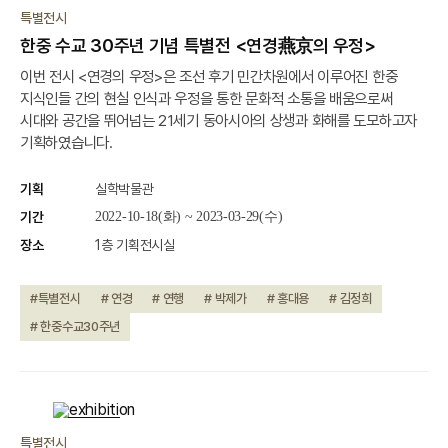
종료
특별전시
한중 수교 30주년 기념 특별전 <연경燕京의 우정>
이번 전시 <연경의 우정>은 조선 후기 민간차원에서 이루어진 한중
지식인들 간의 현실 인식과 우정을 통한 문화적 소통을 배움으로써
시대와 공간을 뛰어넘는 21세기 동아시아의 상생과 화해를 도모하고자
기획하였습니다.
기획
실학박물관
기간
2022-10-18(화) ~ 2023-03-29(수)
장소
1층 기획전시실
#특별전시
# 연경
# 연행
# 박제가
# 홍대용
# 김정희
# 한중수교30주년
종료
특별전시