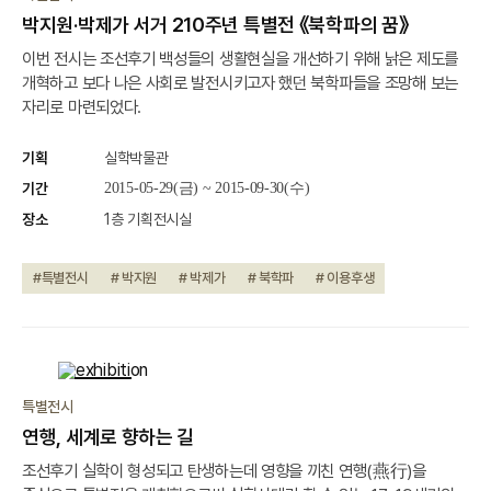
박지원·박제가 서거 210주년 특별전 《북학파의 꿈》
이번 전시는 조선후기 백성들의 생활현실을 개선하기 위해 낡은 제도를
개혁하고 보다 나은 사회로 발전시키고자 했던 북학파들을 조망해 보는
자리로 마련되었다.
기획
실학박물관
기간
2015-05-29(금) ~ 2015-09-30(수)
장소
1층 기획전시실
#특별전시
# 박지원
# 박제가
# 북학파
# 이용후생
종료
특별전시
연행, 세계로 향하는 길
조선후기 실학이 형성되고 탄생하는데 영향을 끼친 연행(燕行)을