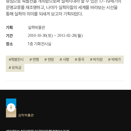
중심으로 특별전을 개최함으로써 실학시대라 할 수 있는 17-19세기의
문명교류를 재조명하고, 나아가 실학자들의 세계를 바라보는 시선을
통해 실학의 의미를 되새겨 보고자 기획되었다.
기획
실학박물관
기간
2010-10-30(토) ~ 2011-02-28(월)
장소
1층 기획전시실
#특별전시
# 연행
# 연경
# 사행
# 중국
# 박지원
# 박제가
# 유득공