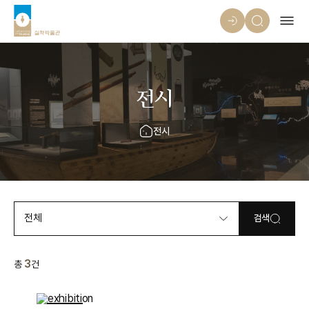
전시
전시
전체
검색
3
총
건