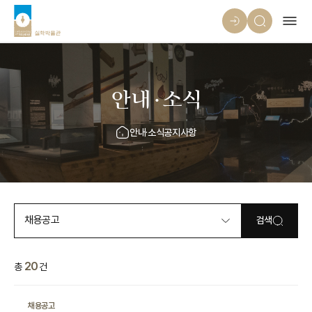
안내·소식
안내·소식
공지사항
채용공고
검색
20
총
건
채용공고