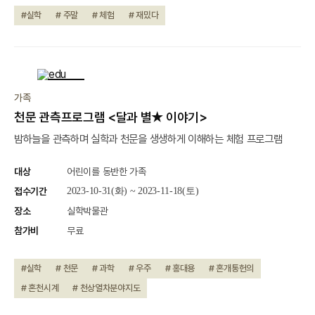
#실학
# 주말
# 체험
# 재밌다
종료
가족
천문 관측프로그램 <달과 별★ 이야기>
밤하늘을 관측하며 실학과 천문을 생생하게 이해하는 체험 프로그램
대상
어린이를 동반한 가족
접수기간
2023-10-31(화) ~ 2023-11-18(토)
장소
실학박물관
참가비
무료
#실학
# 천문
# 과학
# 우주
# 홍대용
# 혼개통헌의
# 혼천시계
# 천상열차분야지도