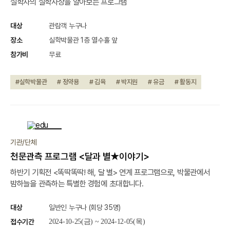
실학자의 실학사상을 알아보는 프로그램
대상
관람객 누구나
장소
실학박물관 1층 열수홀 앞
참가비
무료
#실학박물관
# 정약용
# 김육
# 박지원
# 유금
# 활동지
종료
기관/단체
천문관측 프로그램 <달과 별★이야기>
하반기 기획전 <똑딱똑딱! 해, 달 별> 연계 프로그램으로, 박물관에서
밤하늘을 관측하는 특별한 경험에 초대합니다.
대상
일반인 누구나 (회당 35명)
접수기간
2024-10-25(금) ~ 2024-12-05(목)