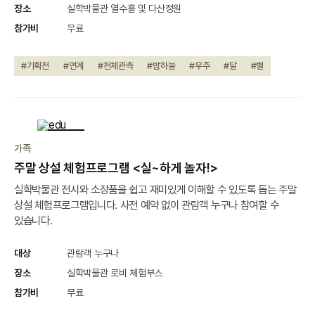
장소
실학박물관 열수홀 및 다산정원
참가비
무료
#기획전
#연계
#천체관측
#밤하늘
#우주
#달
#별
종료
가족
주말 상설 체험프로그램 <실~하게 놀자!>
실학박물관 전시와 소장품을 쉽고 재미있게 이해할 수 있도록 돕는 주말
상설 체험프로그램입니다. 사전 예약 없이 관람객 누구나 참여할 수
있습니다.
대상
관람객 누구나
장소
실학박물관 로비 체험부스
참가비
무료