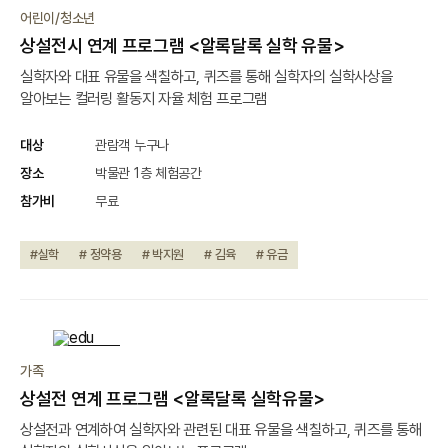
진행중
어린이/청소년
상설전시 연계 프로그램 <알록달록 실학 유물>
실학자와 대표 유물을 색칠하고, 퀴즈를 통해 실학자의 실학사상을
알아보는 컬러링 활동지 자율 체험 프로그램
대상
관람객 누구나
장소
박물관 1층 체험공간
참가비
무료
#실학
# 정약용
# 박지원
# 김육
# 유금
종료
가족
상설전 연계 프로그램 <알록달록 실학유물>
상설전과 연계하여 실학자와 관련된 대표 유물을 색칠하고, 퀴즈를 통해