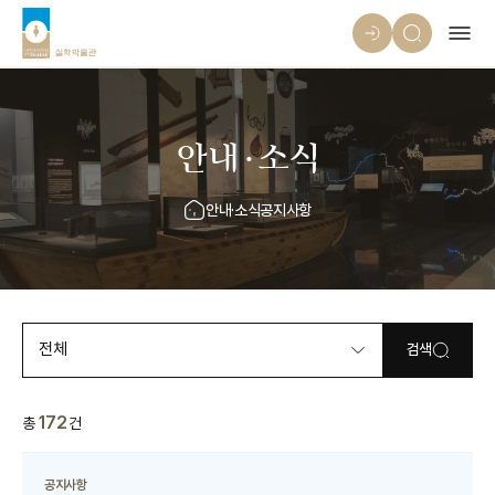
안내·소식
안내·소식
공지사항
전체
검색
172
총
건
공지사항