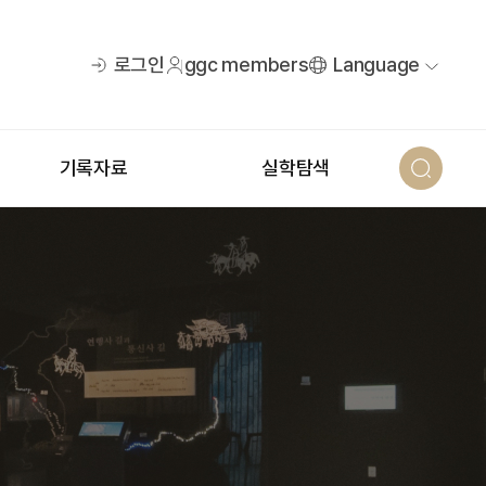
로그인
ggc members
Language
기록자료
실학탐색