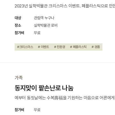
2023년 실학박물관 크리스마스 이벤트. 폐플라스틱으로 만
대상
관람객 누구나
장소
실학박물관 로비
참가비
무료
#크리스마스
# 이벤트
# 친환경
# 폐플라스틱
# 경품
가족
동지맞이 팥손난로 나눔
예부터 동짓날에는 수복壽福을 기원하는 마음으로 어른에게 
참가비
무료