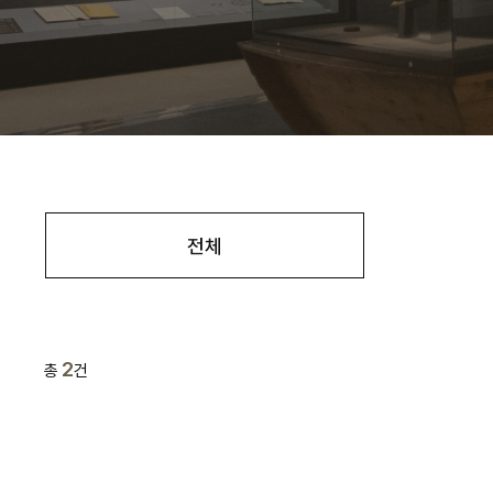
전체
2
총
건