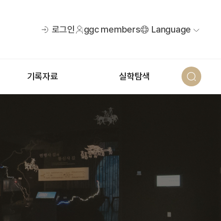
로그인
ggc members
Language
기록자료
실학탐색