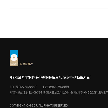
개인정보 처리방침
이용약관
행정정보공개
클린신고센터
보도자료
TEL. 031-579-6000
Fax. 031-579-6013
사업자 번호.132-82-09361
통신판매업신고.제 2014-경기남양주-0426호
경기도 남양주
COPYRIGHT © GGCF. ALL RIGHTS RESERVED.