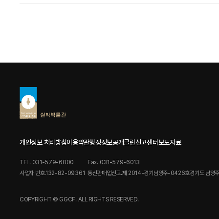
개인정보 처리방침
이용약관
행정정보공개
클린신고센터
보도자료
TEL. 031-579-6000
Fax. 031-579-6013
사업자 번호.132-82-09361
통신판매업신고.제 2014-경기남양주-0426호
경기도 남양주
COPYRIGHT © GGCF. ALL RIGHTS RESERVED.