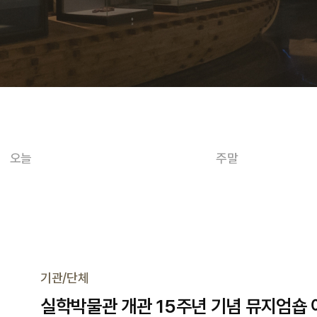
오늘
주말
기관/단체
실학박물관 개관 15주년 기념 뮤지엄숍