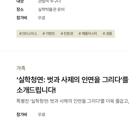
대상
관람객 누구나
장소
실학박물관 로비
참가비
무료
#크리스마스
# 이벤트
# 친환경
# 폐플라스틱
# 경품
가족
‘실학청연: 벗과 사제의 인연을 그리다’
소개드립니다!
특별전 '실학청연: 벗과 사제의 인연을 그리다'를 더욱 즐겁
참가비
무료