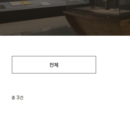
전체
3
총
건