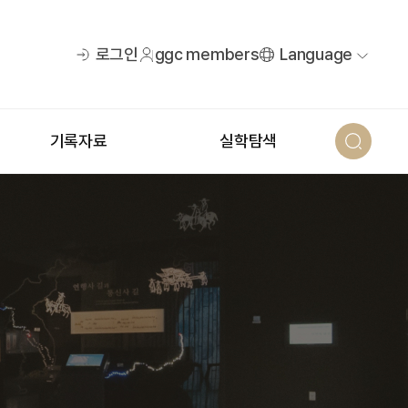
로그인
ggc members
Language
기록자료
실학탐색