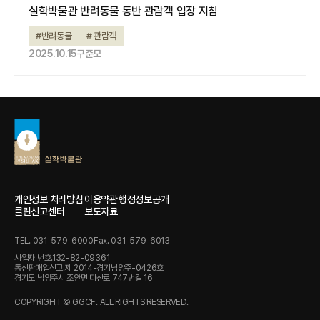
실학박물관 반려동물 동반 관람객 입장 지침
#반려동물
# 관람객
2025.10.15
구준모
개인정보 처리방침
이용약관
행정정보공개
클린신고센터
보도자료
TEL. 031-579-6000
Fax. 031-579-6013
사업자 번호.132-82-09361
통신판매업신고.제 2014-경기남양주-0426호
경기도 남양주시 조안면 다산로 747번길 16
COPYRIGHT © GGCF. ALL RIGHTS RESERVED.