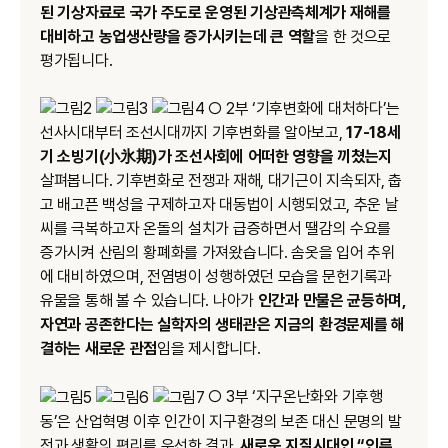
된 기상자료로 국가 주도로 운영된 기상관측체계가 재해를
대비하고 농업생산량을 증가시키는데 큰 역할
을 한 것으로
평가됩니다.
○ 2부 ‘기후변화에 대처하다’는
선사시대부터 조선시대까지 기후변화를 알아보고,
17-18세
기 소빙기(小氷期)가 조선사회에 어떠한 영향을 끼쳤는지
살펴봅니다. 기후변화로 전쟁과 재해, 대기근이 지속되자, 춥
고 배고픈 백성을 구제하고자 대동법이 시행되었고, 추운 날
씨를 극복하고자 온돌의 설치가 급증하면서 땔감의 수요를
증가시켜 산림의 황폐화를 가져왔습니다. 솜옷을 입어 추위
에 대비하였으며, 전염병이 성행하였던 모습을 문헌기록과
유물을 통해 볼 수 있습니다. 나아가
인간과 만물은 균등하며,
자연과 공존한다는 실학자의 생태관은 지금의 환경문제를 해
결하는 새로운 관점
임을 제시합니다.
○ 3부 ‘지구온난화와 기후행
동’은 산업혁명 이후 인간이 지구환경의 보존 대신 문명의 발
전과 생활의 편리를 우선한 결과,
새로운 지질시대인 “인류