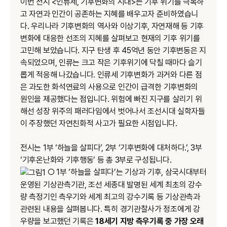
이번 전시 <인류세, 기후변화의 시대>는 기후 위기를 극복하
고 자연과 인간이 공존하는 지혜를 배우고자 준비하였습니
다. 우리나라 기후변화의 역사와 이상기후, 자연재해 등 기후
변화에 대응한 선조의 지혜를 살펴보고 현재의 기후 위기를
고민해 보았습니다. 지구 탄생 후 45억년 동안 기후변동은 지
속되었으며, 인류는 크고 작은 기후위기에 닥칠 때마다 슬기
롭게 적응해 나갔습니다. 인류세 기후변화가 과거와 다른 점
은 과도한 화석연료의 사용으로 인간이 급격한 기후변화의
원인을 제공했다는 점입니다. 위험에 빠진 지구를 살리기 위
해선 성장 위주의 패러다임에서 벗어나서 조선시대 실학자들
이 주장했던 자연친화적 사고가 필요한 시점입니다.
전시는 1부 ‘하늘을 살피다’, 2부 ‘기후변화에 대처하다.’, 3부
‘기후온난화와 기후행동’ 등 총 3부로 구성됩니다.
○ 1부 ‘하늘을 살피다’는 기상과 기후, 삼국시대부터
운영된 기상관측기관, 조선 세종대 발명된 세계 최초의 강수
량 측정기인 측우기와 세계 최고의 강수기록 등 기상관측과
관련된 내용을 살펴봅니다. 특히 경기관찰사가 정조에게 강
우량을 보고했던 기록은
18세기 지방 측우기록 중 가장 오래