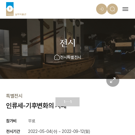
전시
전시
특별전시
특별전시
1
1
인류세-기후변화의 시대
참가비
무료
전시기간
2022-05-04(수) ~ 2022-09-12(월)