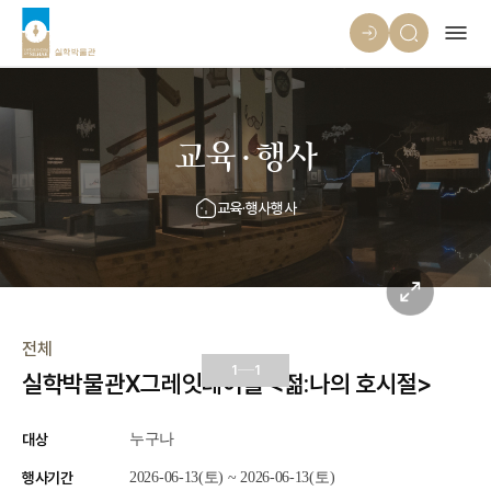
교육·행사
교육·행사
행사
전체
1
1
실학박물관X그레잇테이블 <젊:나의 호시절>
대상
누구나
행사기간
2026-06-13(토) ~ 2026-06-13(토)