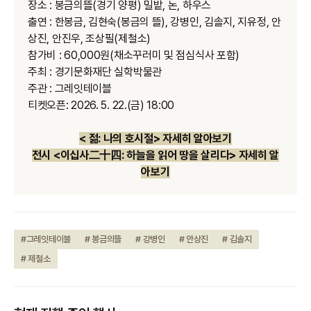
장소
:
봉금의뜰
(
경기 양평
)
밀밭
,
논
,
하우스
출연
:
한봉금
,
김현숙
(
봉금의 뜰
),
강병인
,
김솔지
,
지유정
,
안
상진
,
안진우
,
조상필
(
제철소
)
참가비
: 60,000
원
(
채소꾸러미 및 점심식사 포함
)
주최
:
경기문화재단 실학박물관
주관
:
그레잇테이블
티켓오픈
: 2026. 5. 22.(
금
) 18:00
< 젊: 나의 호시절> 자세히 알아보기
전시 <이십사二十四: 하늘을 읽어 땅을 살리다> 자세히 알
아보기
#그레잇테이블
# 봉금의뜰
# 강병인
# 안상진
# 김솔지
# 제철소