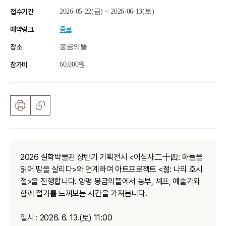
접수기간
2026-05-22(금) ~ 2026-06-13(토)
예약링크
종료
장소
봉금의뜰
참가비
60,000원
2026
실학박물관 상반기 기획전시
<
이십사二十四
:
하늘을
읽어 땅을 살리다
>
와 연계하여 아트프로젝트
<
젊
:
나의 호시
절
>
을 진행합니다
.
양평 봉금의뜰에서 농부
,
셰프
,
예술가와
함께 절기를 느껴보는 시간을 가져봅니다
.
일시
: 2026. 6. 13.(
토
) 11:00