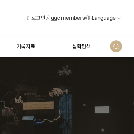
로그인
ggc members
Language
기록자료
실학탐색