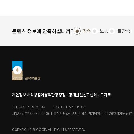
콘텐츠 정보에 만족하십니까?
만족
보통
불만족
개인정보 처리방침
이용약관
행정정보공개
클린신고센터
보도자료
TEL. 031-579-6000
Fax. 031-579-6013
사업자 번호.132-82-09361
통신판매업신고.제 2014-경기남양주-0426호
경기도 남양주
COPYRIGHT © GGCF. ALL RIGHTS RESERVED.