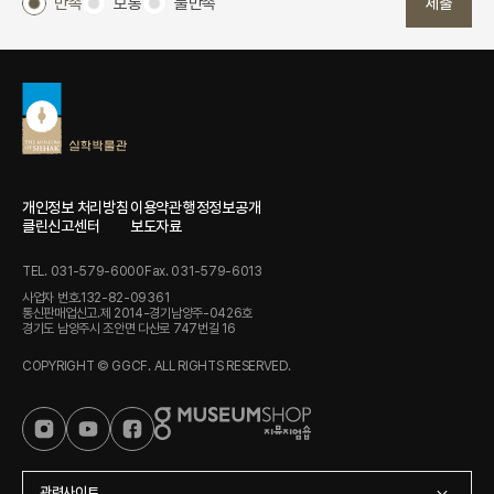
만족
보통
불만족
제출
개인정보 처리방침
이용약관
행정정보공개
클린신고센터
보도자료
TEL. 031-579-6000
Fax. 031-579-6013
사업자 번호.132-82-09361
통신판매업신고.제 2014-경기남양주-0426호
경기도 남양주시 조안면 다산로 747번길 16
COPYRIGHT © GGCF. ALL RIGHTS RESERVED.
관련사이트