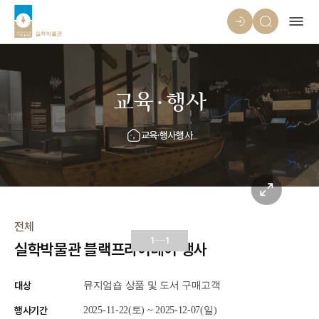
교육·행사
교육·행사
행사
전체
1
1
실학박물관 블랙프라이데이 행사
대상
뮤지엄숍 상품 및 도서 구매고객
행사기간
2025-11-22(토) ~ 2025-12-07(일)