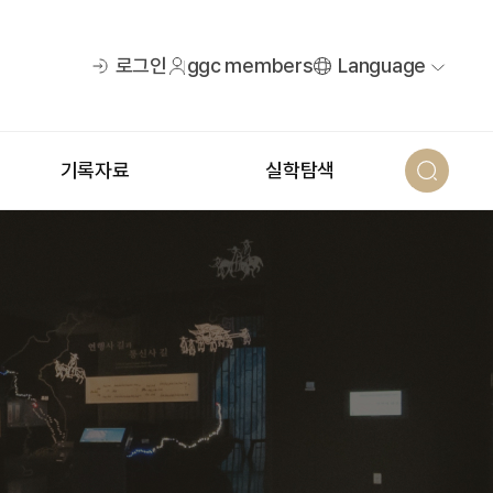
로그인
ggc members
Language
기록자료
실학탐색