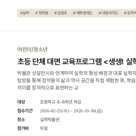
#실학
# 정약용
# 김정호
# 매화병제도
# 대동여지도
# 실학
어린이/청소년
초등 단체 대면 교육프로그램 <생생! 실
박물관 상설전시와 연계하여 실학의 형성 배경과 대표 실학자
탐방을 통해 정약용의 삶과 역사 공간을 직접 체험한 후, 학
의미를 창의적으로 표현하는 교
대상
초등학교 4~6학년 학급
접수기간
2026-02-25(수) ~ 2026-10-30(금)
장소
실학박물관
참가비
무료