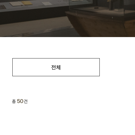
전체
50
총
건