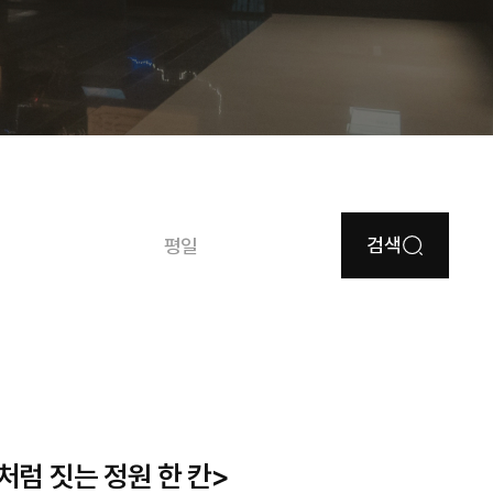
검색
평일
럼 짓는 정원 한 칸>