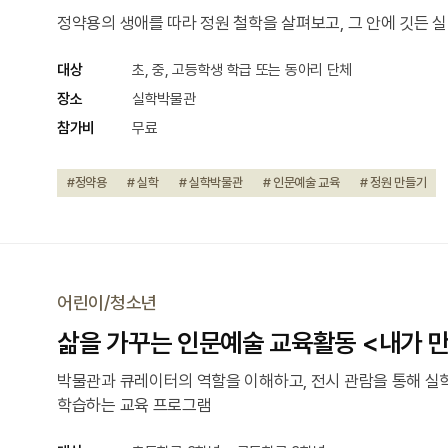
정약용의 생애를 따라 정원 철학을 살펴보고, 그 안에 깃든 
대상
초, 중, 고등학생 학급 또는 동아리 단체
장소
실학박물관
참가비
무료
#정약용
# 실학
# 실학박물관
# 인문예술 교육
# 정원 만들기
어린이/청소년
삶을 가꾸는 인문예술 교육활동 <내가 
박물관과 큐레이터의 역할을 이해하고, 전시 관람을 통해 실
학습하는 교육 프로그램