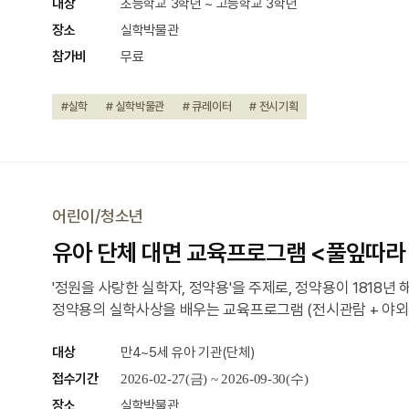
대상
초등학교 3학년 ~ 고등학교 3학년
장소
실학박물관
참가비
무료
#실학
# 실학박물관
# 큐레이터
# 전시기획
어린이/청소년
유아 단체 대면 교육프로그램 <풀잎따라
'정원을 사랑한 실학자, 정약용'을 주제로, 정약용이 1818년
정약용의 실학사상을 배우는 교육프로그램 (전시관람 + 야외 
대상
만4~5세 유아 기관(단체)
접수기간
2026-02-27(금) ~ 2026-09-30(수)
장소
실학박물관