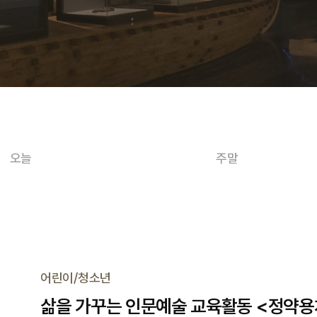
오늘
주말
어린이/청소년
삶을 가꾸는 인문예술 교육활동 <정약용처