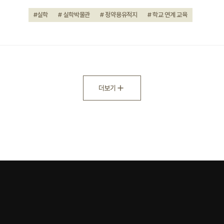
#실학
# 실학박물관
# 정약용유적지
# 학교 연계 교육
더보기