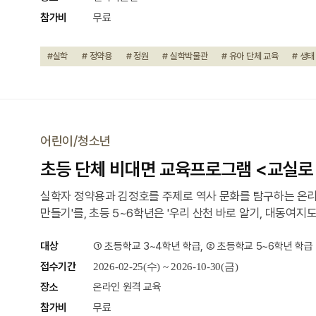
참가비
무료
#실학
# 정약용
# 정원
# 실학박물관
# 유아 단체 교육
# 생태
어린이/청소년
초등 단체 비대면 교육프로그램 <교실로 
실학자 정약용과 김정호를 주제로 역사 문화를 탐구하는 온라인
만들기'를, 초등 5~6학년은 '우리 산천 바로 알기, 대동여
대상
① 초등학교 3~4학년 학급, ② 초등학교 5~6학년 학급
접수기간
2026-02-25(수) ~ 2026-10-30(금)
장소
온라인 원격 교육
참가비
무료