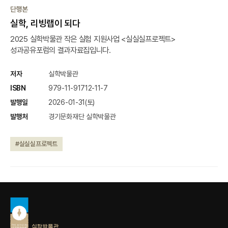
단행본
실학, 리빙랩이 되다
2025 실학박물관 작은 실험 지원사업 <실실실프로젝트>
성과공유포럼의 결과자료집입니다.
저자
실학박물관
ISBN
979-11-91712-11-7
발행일
2026-01-31(토)
발행처
경기문화재단 실학박물관
#실실실프로젝트