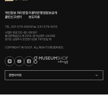
개인정보 처리방침
이용약관
행정정보공개
클린신고센터
보도자료
TEL. 031-579-6000
Fax. 031-579-6013
사업자 번호.132-82-09361
통신판매업신고.제 2014-경기남양주-0426호
경기도 남양주시 조안면 다산로 747번길 16
COPYRIGHT © GGCF. ALL RIGHTS RESERVED.
관련사이트