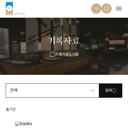
기록자료
기록자료
도서류
전체
검색
1
총
건