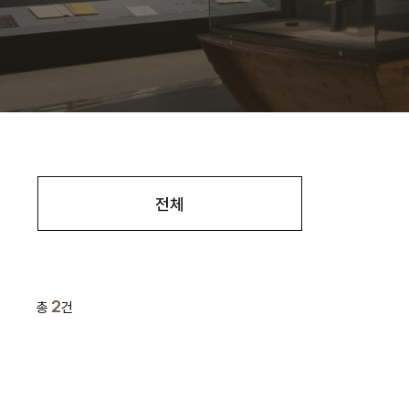
전체
2
총
건