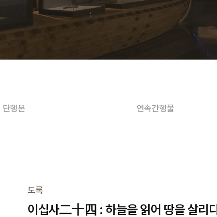
단행본
연속간행물
도록
이십사二十四 : 하늘을 읽어 땅을 살리