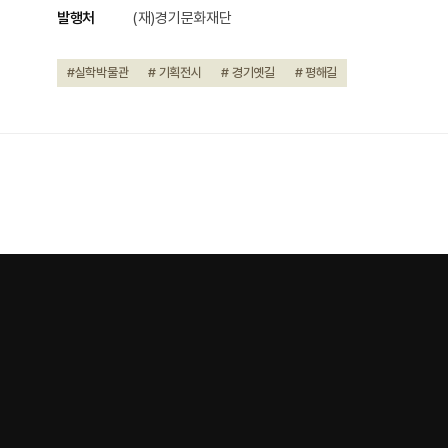
발행처
(재)경기문화재단
#실학박물관
# 기획전시
# 경기옛길
# 평해길