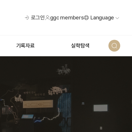
로그인
ggc members
Language
기록자료
실학탐색