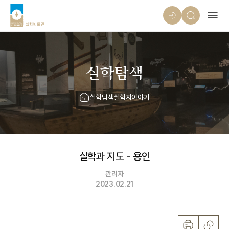
실학탐색
실학탐색
실학자이야기
실학과 지도 - 용인
관리자
2023.02.21