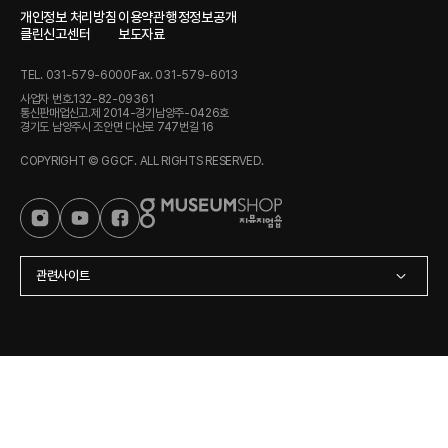
개인정보 처리방침
이용약관
행정정보공개
클린신고센터
보도자료
TEL. 031-579-6000
Fax. 031-579-6013
사업자 번호.132-82-09361
통신판매업신고.제 2014-경기남양주-0426호
경기도 남양주시 조안면 다산로 747번길 16
COPYRIGHT © GGCF. ALL RIGHTS RESERVED.
관련사이트