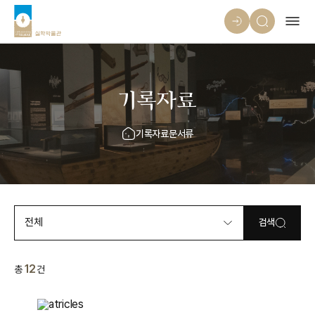
기록자료
기록자료
문서류
전체
검색
12
총
건