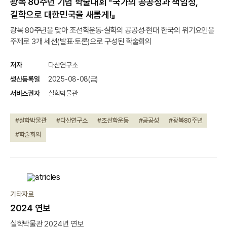
광복 80주년 기념 학술대회 『국가의 공공성과 책임성,
길학으로 대한민국을 새롭게!』
광복 80주년을 맞아 조선학운동·실학의 공공성·현대 한국의 위기요인을
주제로 3개 세션(발표·토론)으로 구성된 학술회의
저자
다산연구소
생산등록일
2025-08-08(금)
서비스권자
실학박물관
#실학박물관
#다산연구소
#조선학운동
#공공성
#광복80주년
#학술회의
기타자료
2024 연보
실학박물관 2024년 연보