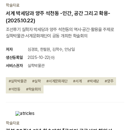
학술자료
서계 박세당과 양주 석천동 -인간, 공간 그리고 확용-
(2025.10.22)
조선후기 실학자 박세당과 양주 석천동의 역사·공간·활용을 주제로
실학박물관·서계문화재단이 공동 개최한 학술회의
저자
심경호, 한필원, 김학수, 안남일
생산등록일
2025-10-22(수)
서비스권자
실학박물관
#실학박물관
#실학
#서계문화재단
#서계
#박세당
#양주
#석천동
#학술회의
학술자료