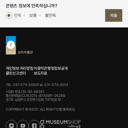
콘텐츠 정보에 만족하십니까?
만족
보통
불만족
제출
개인정보 처리방침
이용약관
행정정보공개
클린신고센터
보도자료
TEL. 031-579-6000
Fax. 031-579-6013
사업자 번호.132-82-09361
통신판매업신고.제 2014-경기남양주-0426호
경기도 남양주시 조안면 다산로 747번길 16
COPYRIGHT © GGCF. ALL RIGHTS RESERVED.