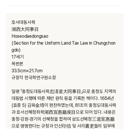
호서대동사목
湖西大同事目
Hoseodaedongsao
(Section for the Uniform Land Tax Law in Chungchon
gdo)
17세기
목판본
33.5cm×21.7cm
규장각 한국학연구원소장
일명 「충청도대동사목忠淸道大同事目」으로 충청도 지역의
대동법 시행에 따른 제반 원칙 등을 기록한 책이다. 1654년
(효종 5) 김육金堉이 편찬하였는데, 81조의 충청도대동사목
과 호서선혜청좌목湖西宣惠廳座目으로 되어 있다. 내용은
충청·강원·경기의 선혜청을 합하여 삼도선혜청三道宣惠廳
으로 명명한다는 규정과 인신印信 및 서리書吏들의 임무에