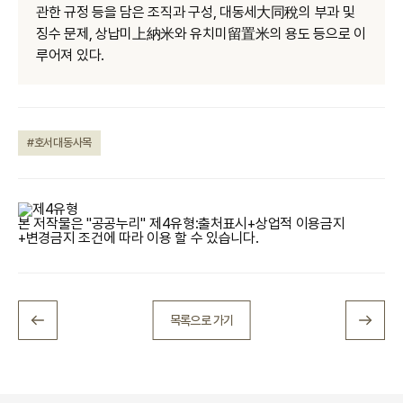
관한 규정 등을 담은 조직과 구성‚ 대동세大同稅의 부과 및
징수 문제, 상납미上納米와 유치미留置米의 용도 등으로 이
루어져 있다.
#호서대동사목
본 저작물은 "공공누리"
제4유형:출처표시+상업적 이용금지
+변경금지
조건에 따라 이용 할 수 있습니다.
목록으로 가기