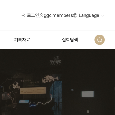
로그인
ggc members
Language
기록자료
실학탐색