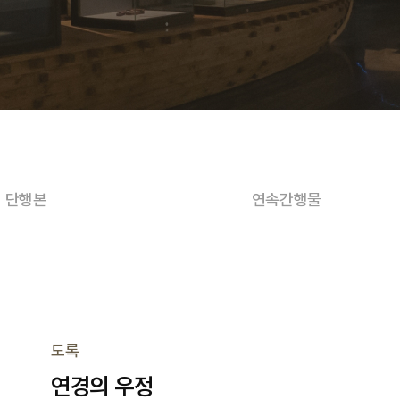
단행본
연속간행물
도록
연경의 우정