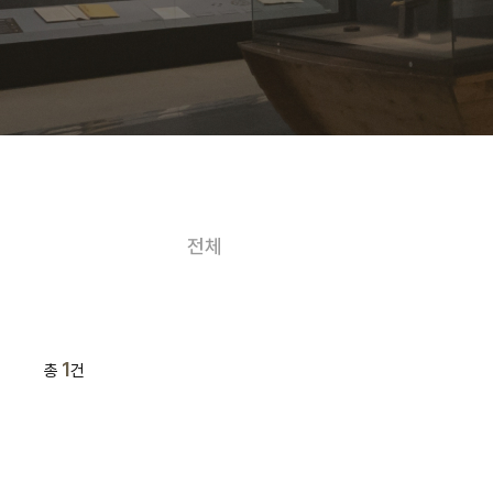
전체
1
총
건