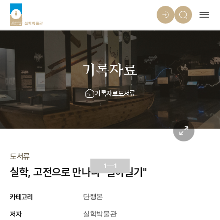
기록자료
기록자료
도서류
도서류
1
1
실학, 고전으로 만나다 "열하일기"
카테고리
단행본
저자
실학박물관