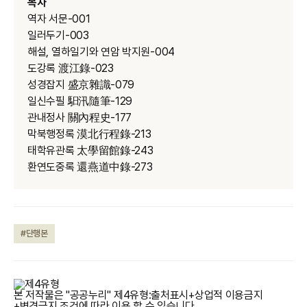
목차
역자 서문-001
일러두기-003
해설, 열하일기와 연암 박지원-004
도강록 渡江錄-023
성경잡지 盛京雜識-079
일신수필 馹汛隨筆-129
관내정사 關內程史-177
막북행정록 漠北行程錄-213
태학유관록 太學留館錄-243
환연도중록 還燕道中錄-273
#단행본
본 저작물은 "공공누리"
제4유형:출처표시+상업적 이용금지
+변경금지
조건에 따라 이용 할 수 있습니다.