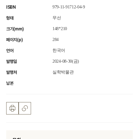
ISBN
979-11-91712-04-9
형태
무선
크기(mm)
148*210
페이지(p)
284
언어
한국어
발행일
2024-08-30(금)
발행처
실학박물관
납본