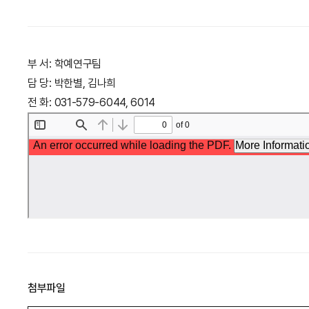
부 서
:
학예연구팀
담 당
:
박한별
,
김나희
전 화
: 031-579-6044, 6014
첨부파일