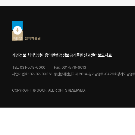
개인정보 처리방침
이용약관
행정정보공개
클린신고센터
보도자료
TEL. 031-579-6000
Fax. 031-579-6013
사업자 번호.132-82-09361
통신판매업신고.제 2014-경기남양주-0426호
경기도 남양주
COPYRIGHT © GGCF. ALL RIGHTS RESERVED.