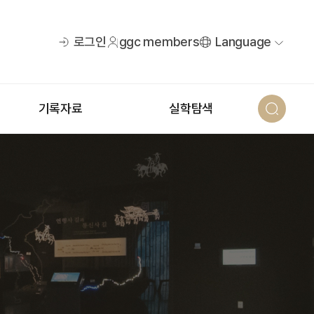
로그인
ggc members
Language
기록자료
실학탐색