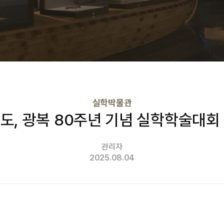
실학박물관
도, 광복 80주년 기념 실학학술대회
관리자
2025.08.04