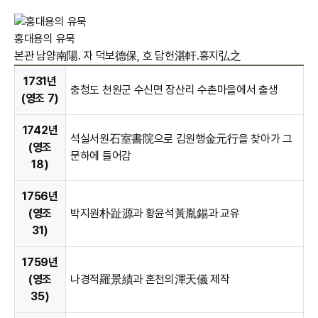
홍대용의 유묵
본관 남양南陽. 자 덕보德保, 호 담헌湛軒․홍지弘之
1731년
충청도 천원군 수신면 장산리 수촌마을에서 출생
(영조 7)
1742년
석실서원石室書院으로 김원행金元行을 찾아가 그
(영조
문하에 들어감
18)
1756년
(영조
박지원朴趾源과 황윤석黃胤錫과 교유
31)
1759년
(영조
나경적羅景績과 혼천의渾天儀 제작
35)