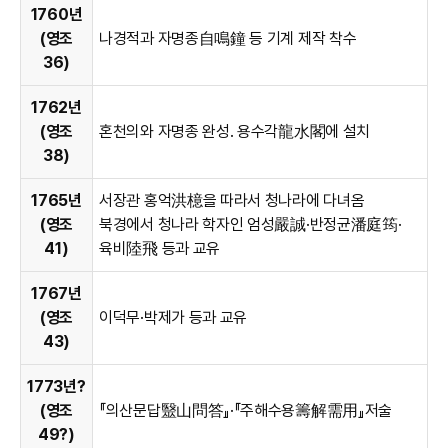
1760년
(영조
나경적과 자명종自鳴鐘 등 기계 제작 착수
36)
1762년
(영조
혼천의와 자명종 완성. 용수각龍水閣에 설치
38)
1765년
서장관 홍억洪檍을 따라서 청나라에 다녀옴
(영조
북경에서 청나라 학자인 엄성嚴誠·반정균潘庭筠·
41)
육비陸飛 등과 교유
1767년
(영조
이덕무·박제가 등과 교유
43)
1773년?
(영조
『의산문답毉山問答』·『주해수용籌解需用』저술
49?)