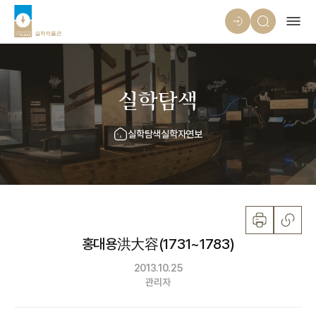
실학탐색
실학탐색
실학자연보
홍대용洪大容(1731~1783)
2013.10.25
관리자