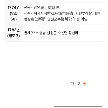
1774년
선공감감역繕工監監役․
(영조
세손익위사시직世孫翊衛司侍直, 사헌부감찰, 태인
50)
현감泰仁縣監, 영천군수榮川郡守 등 역임
1783년
별세(묘소 충남 천원군 수신면 장산리)
(정조 7)
더보기