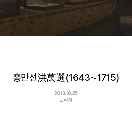
홍만선洪萬選(1643∼1715)
2013.10.25
관리자