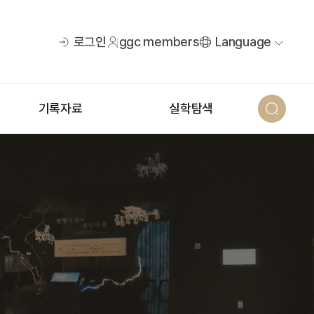
로그인
ggc members
Language
기록자료
실학탐색