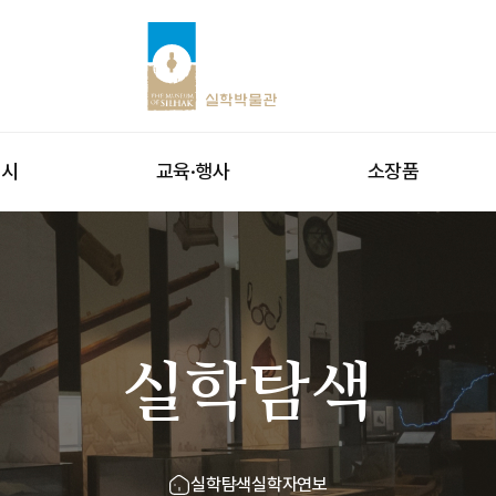
전시
교육·행사
소장품
실학탐색
실학탐색
실학자연보