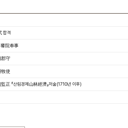
 합격
司饔院奉事
興郡守
州牧使
監正 『산림경제山林經濟』저술(1710년 이후)