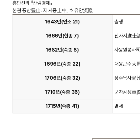
홍만선의 『산림경제』
본관 풍산豊山. 자 사중士中, 호 유암流巖
1643년(인조 21)
출생
1666년(현종 7)
진사시進士試
1682년(숙종 8)
사옹원봉사
1696년(숙종 22)
대응군수大
1706년(숙종 32)
상주목사尙
1710년(숙종 36)
군자감정軍資
1715년(숙종 41)
별세