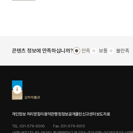
콘텐츠 정보에 만족하십니까?
만족
보통
불만족
개인정보 처리방침
이용약관
행정정보공개
클린신고센터
보도자료
TEL. 031-579-6000
Fax. 031-579-6013
사업자 번호.132-82-09361
통신판매업신고.제 2014-경기남양주-0426호
경기도 남양주