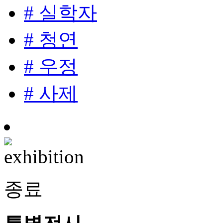
# 실학자
# 청연
# 우정
# 사제
종료