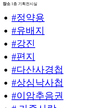
장소
1층 기획전시실
#정약용
#유배지
#강진
#편지
#다산사경첩
#상심낙사첩
#이암추음권