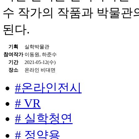
수 작가의 작품과 박물관의
된다.
기획
실학박물관
참여작가
이동원, 하준수
기간
2021-05-12(수)
장소
온라인 비대면
#온라인전시
# VR
# 실학청연
# 정약용