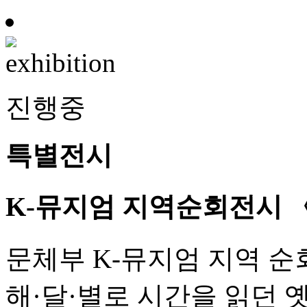
진행중
특별전시
K-뮤지엄 지역순회전시 《
문체부 K-뮤지엄 지역 순
해·달·별로 시간을 읽던 