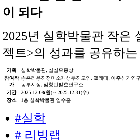
이 되다
2025년 실학박물관 작은 
젝트>의 성과를 공유하는
기획
실학박물관, 실실모종상
참여작
송촌리용진정미소재생추진모임, 델레떼, 아주심기연구회,
가
농부시장, 임창민발효연구소
기간
2025-12-08(월) ~ 2025-12-31(수)
장소
1층 실학박물관 열수홀
#실학
# 리빙랩