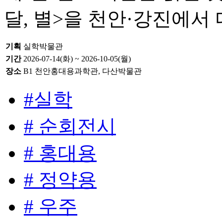
달, 별>을 천안·강진에서
기획
실학박물관
기간
2026-07-14(화) ~ 2026-10-05(월)
장소
B1 천안홍대용과학관, 다산박물관
#실학
# 순회전시
# 홍대용
# 정약용
# 우주