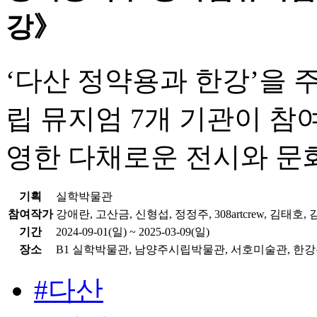
강》
‘다산 정약용과 한강’을
립 뮤지엄 7개 기관이 참
영한 다채로운 전시와 문
기획
실학박물관
참여작가
강애란, 고산금, 신형섭, 정정주, 308artcrew, 김태호,
기간
2024-09-01(일) ~ 2025-03-09(일)
장소
B1 실학박물관, 남양주시립박물관, 서호미술관, 
#다산