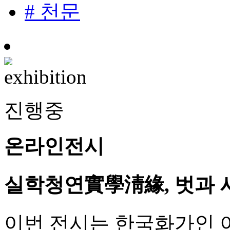
# 천문
진행중
온라인전시
실학청연實學淸緣, 벗과 사
이번 전시는 한국화가인 