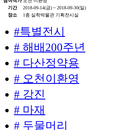
참여작가
오천 이환영
기간
2018-09-14(금) ~ 2018-09-30(일)
장소
1층 실학박물관 기획전시실
#특별전시
# 해배200주년
# 다산정약용
# 오천이환영
# 강진
# 마재
# 두물머리