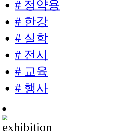
# 정약용
# 한강
# 실학
# 전시
# 교육
# 행사