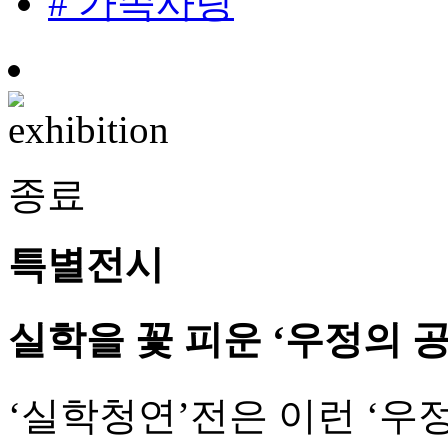
# 가족사랑
종료
특별전시
실학을 꽃 피운 ‘우정의 
‘실학청연’전은 이런 ‘우