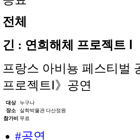
전체
긴 : 연희해체 프로젝트 Ⅰ
프랑스 아비뇽 페스티벌 공
프로젝트Ⅰ》공연
대상
누구나
장소
실학박물관 다산정원
참가비
무료
#공연