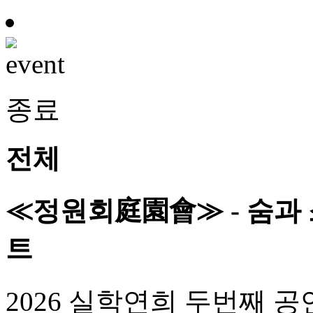
종료
전체
≪정원회庭園會≫ - 숨과 
트
2026 실학연희 두번째 공