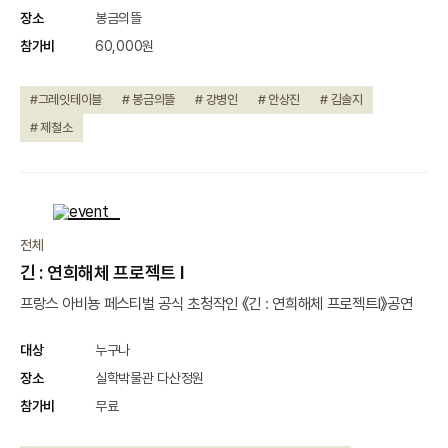
장소
봉금의뜰
참가비
60,000원
#그레잇테이블
# 봉금의뜰
# 강병인
# 안상진
# 김솔지
# 제철소
종료
전체
긴 : 연희해체 프로젝트 Ⅰ
프랑스 아비뇽 페스티벌 공식 초청작인 《긴 : 연희해체 프로젝트Ⅰ》공연
대상
누구나
장소
실학박물관 다산정원
참가비
무료