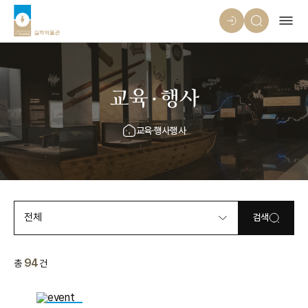
교육·행사
교육·행사
행사
전체
검색
94
총
건