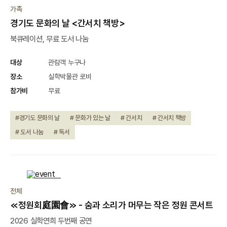
진행중
가족
경기도 문화의 날 <간서치 책방>
북큐레이션, 무료 도서 나눔
대상
관람객 누구나
장소
실학박물관 로비
참가비
무료
#경기도 문화의 날
# 문화가 있는 날
# 간서치
# 간서치 책방
# 도서 나눔
# 독서
종료
전체
≪정원회庭園會≫ - 숨과 소리가 머무는 작은 정원 콘서트
2026 실학연희 두번째 공연