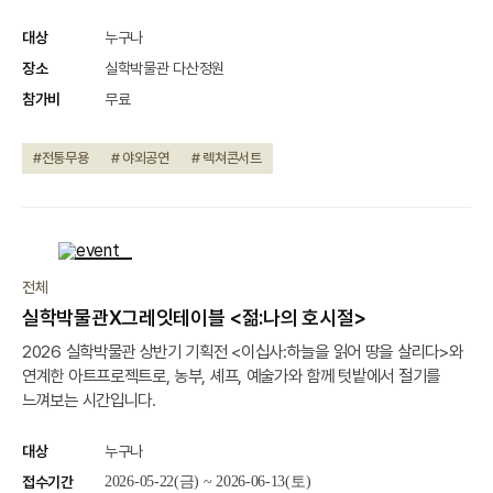
대상
누구나
장소
실학박물관 다산정원
참가비
무료
#전통무용
# 야외공연
# 렉쳐콘서트
종료
전체
실학박물관X그레잇테이블 <젊:나의 호시절>
2026 실학박물관 상반기 기획전 <이십사:하늘을 읽어 땅을 살리다>와
연계한 아트프로젝트로, 농부, 셰프, 예술가와 함께 텃밭에서 절기를
느껴보는 시간입니다.
대상
누구나
접수기간
2026-05-22(금) ~ 2026-06-13(토)