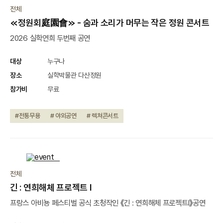
종료
전체
≪정원회庭園會≫ - 숨과 소리가 머무는 작은 정원 콘서트
2026 실학연희 두번째 공연
대상
누구나
장소
실학박물관 다산정원
참가비
무료
#전통무용
# 야외공연
# 렉쳐콘서트
종료
전체
긴 : 연희해체 프로젝트 Ⅰ
프랑스 아비뇽 페스티벌 공식 초청작인 《긴 : 연희해체 프로젝트Ⅰ》공연