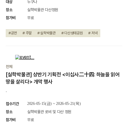
대상
누구나
장소
실학박물관 다산정원
참가비
무료
#공연
# 주말
# 실학박물관
# 다산생태공원
# 저녁
종료
전체
[실학박물관] 상반기 기획전 <이십사二十四: 하늘을 읽어
땅을 살리다> 개막 행사
.
접수기간
2026-05-15(금) ~ 2026-05-21(목)
장소
실학박물관 로비 및 다산 정원
참가비
무료