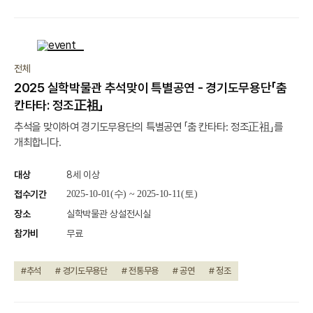
종료
전체
2025 실학박물관 추석맞이 특별공연 - 경기도무용단「춤
칸타타: 정조正祖」
추석을 맞이하여 경기도무용단의 특별공연 「춤 칸타타: 정조正祖」를
개최합니다.
대상
8세 이상
접수기간
2025-10-01(수) ~ 2025-10-11(토)
장소
실학박물관 상설전시실
참가비
무료
#추석
# 경기도무용단
# 전통무용
# 공연
# 정조