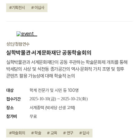
#기획전시
# 이십사
종료
성인/청렴연수
실학박물관·서계문화재단 공동학술회의
실학박물관과 서계문화재단이 공동 주관하는 학술문화제 개최를 통해
박세당의 사상 및 석천동 종가공간의 역사·문화적 가치 조명 및 향후
콘텐츠 활용 가능성에 대해 학술적 논의
대상
학계 전문가 및 시민 등 100명
접수기간
2025-10-10(금) ~ 2025-10-21(화)
장소
서계종택 (박세당 선생 고택)
참가비
무료
#학술회의
# 학술
# 교육
# 연구
# 답사