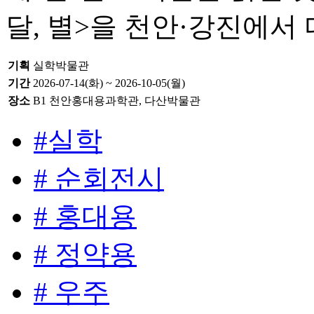
달, 별>을 천안·강진에서
기획
실학박물관
기간
2026-07-14(화) ~ 2026-10-05(월)
장소
B1 천안홍대용과학관, 다산박물관
#실학
# 순회전시
# 홍대용
# 정약용
# 우주