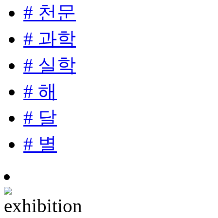
# 천문
# 과학
# 실학
# 해
# 달
# 별