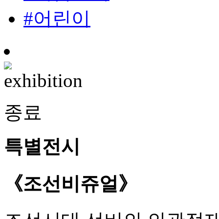
#어린이
종료
특별전시
《조선비쥬얼》