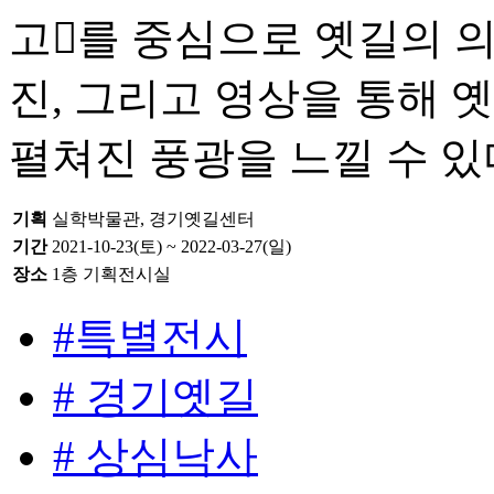
고󰡕를 중심으로 옛길의 
진, 그리고 영상을 통해 
펼쳐진 풍광을 느낄 수 있
기획
실학박물관, 경기옛길센터
기간
2021-10-23(토) ~ 2022-03-27(일)
장소
1층 기획전시실
#특별전시
# 경기옛길
# 상심낙사