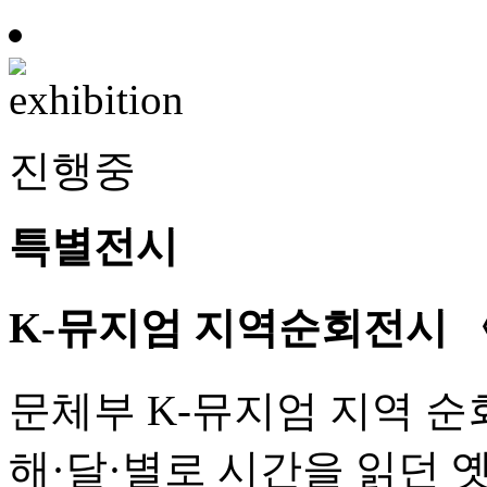
진행중
특별전시
K-뮤지엄 지역순회전시 《
문체부 K-뮤지엄 지역 순
해·달·별로 시간을 읽던 