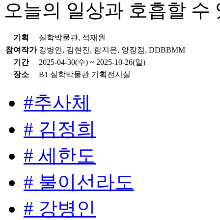
오늘의 일상과 호흡할 수
기획
실학박물관, 석재원
참여작가
강병인, 김현진, 함지은, 양장점, DDBBMM
기간
2025-04-30(수) ~ 2025-10-26(일)
장소
B1 실학박물관 기획전시실
#추사체
# 김정희
# 세한도
# 불이선라도
# 강병인