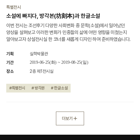
종료
특별전시
소설에 빠지다, 방각본(坊刻本)과 한글소설
이번 전시는 조선후기 다양한 사회변화 중 문학(소설)에서 일어났던
양상을 살펴보고 이러한 변화가 민중들의 삶에 어떤 영향을 미쳤는지
알아보고자 상설전시실 한 코너를 새롭게 디자인 하여 준비하였습니다.
기획
실학박물관
기간
2019-06-25(화) ~ 2019-08-25(일)
장소
2층 제1전시실
#특별전시
# 방각본
# 한글소설
더보기