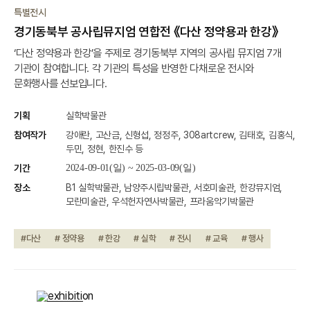
종료
특별전시
경기동북부 공사립뮤지엄 연합전 《다산 정약용과 한강》
‘다산 정약용과 한강’을 주제로 경기동북부 지역의 공사립 뮤지엄 7개
기관이 참여합니다. 각 기관의 특성을 반영한 다채로운 전시와
문화행사를 선보입니다.
기획
실학박물관
참여작가
강애란, 고산금, 신형섭, 정정주, 308artcrew, 김태호, 김홍식,
두민, 정현, 한진수 등
기간
2024-09-01(일) ~ 2025-03-09(일)
장소
B1 실학박물관, 남양주시립박물관, 서호미술관, 한강뮤지엄,
모란미술관, 우석헌자연사박물관, 프라움악기박물관
#다산
# 정약용
# 한강
# 실학
# 전시
# 교육
# 행사
종료