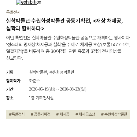
종료
특별전시
실학박물관·수원화성박물관 공동기획전, <재상 채제공,
실학과 함께하다>
이번 특별전은 실학박물관·수원화성박물관 공동으로 개최하는 행사이다.
‘정조대의 명재상 채제공과 실학’을 주제로 ‘채제공 초상(보물1477-1호,
일괄지정)’을 비롯하여 총 30여점의 관련 유물과 3점의 전시영상을
선보인다.
기획
실학박물관, 수원화성박물관
참여작가
하준수
기간
2020-05-19(화) ~ 2020-08-23(일)
장소
1층 기획전시실
#특별전시
# 공동기획전
# 채제공
# 채제공초상
# 수원화성박물관