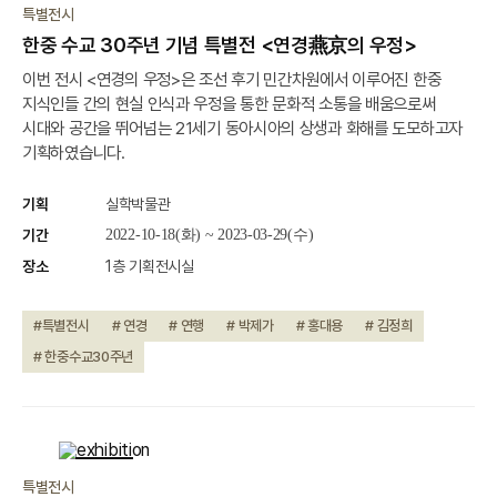
특별전시
한중 수교 30주년 기념 특별전 <연경燕京의 우정>
이번 전시 <연경의 우정>은 조선 후기 민간차원에서 이루어진 한중
지식인들 간의 현실 인식과 우정을 통한 문화적 소통을 배움으로써
시대와 공간을 뛰어넘는 21세기 동아시아의 상생과 화해를 도모하고자
기획하였습니다.
기획
실학박물관
기간
2022-10-18(화) ~ 2023-03-29(수)
장소
1층 기획전시실
#특별전시
# 연경
# 연행
# 박제가
# 홍대용
# 김정희
# 한중수교30주년
종료
특별전시