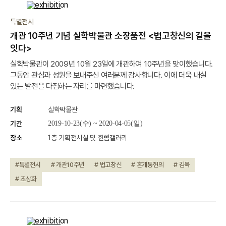
종료
특별전시
개관 10주년 기념 실학박물관 소장품전 <법고창신의 길을
잇다>
실학박물관이 2009년 10월 23일에 개관하여 10주년을 맞이했습니다.
그동안 관심과 성원을 보내주신 여러분께 감사합니다. 이에 더욱 내실
있는 발전을 다짐하는 자리를 마련했습니다.
기획
실학박물관
기간
2019-10-23(수) ~ 2020-04-05(일)
장소
1층 기획전시실 및 한뼘갤러리
#특별전시
# 개관10주년
# 법고창신
# 혼개통헌의
# 김육
# 초상화