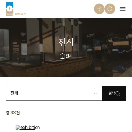
전시
전시
전체
검색
33
총
건