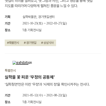
옛길의 의미를 살펴보고, 옛 그림과 사진, 그리고 영상을 통해 옛길
지도를 따라가며 다양하게 펼쳐진 풍광을 느낄 수 있다.
기획
실학박물관, 경기옛길센터
기간
2021-10-23(토) ~ 2022-03-27(일)
장소
1층 기획전시실
#특별전시
# 경기옛길
# 상심낙사
종료
특별전시
실학을 꽃 피운 ‘우정의 공동체’
‘실학청연’전은 이런 ‘우정’과 ‘사제의 정’을 확인시켜주는 전시다.
기간
2021-05-12(수) ~ 2021-08-22(일)
장소
1층 기획전시실