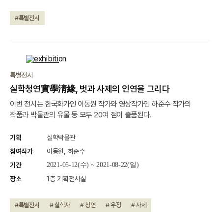
#특별전시
종료
특별전시
실학청연實學淸緣, 벗과 사제의 인연을 그리다
이번 전시는 한국화가인 이동원 작가와 영상작가인 하준수 작가의
작품과 박물관의 유물 등 모두 20여 점이 출품된다.
기획
실학박물관
참여작가
이동원, 하준수
기간
2021-05-12(수) ~ 2021-08-22(일)
장소
1층 기획전시실
#특별전시
# 실학자
# 청연
# 우정
# 사제