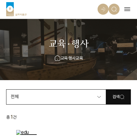
교육·행사
교육·행사
교육
전체
검색
1
총
건