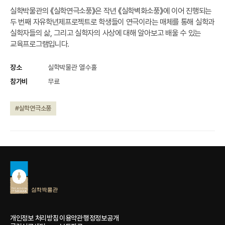
실학박물관의 《실학연극소풍》은 작년 《실학벽화소풍》에 이어 진행되는
두 번째 자유학년제프로젝트로 학생들이 연극이라는 매체를 통해 실학과
실학자들의 삶, 그리고 실학자의 사상에 대해 알아보고 배울 수 있는
교육프로그램입니다.
장소
실학박물관 열수홀
참가비
무료
#실학연극소풍
개인정보 처리방침
이용약관
행정정보공개