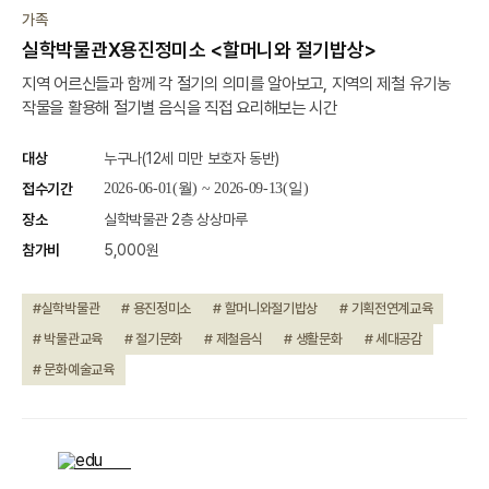
진행중
가족
실학박물관X용진정미소 <할머니와 절기밥상>
지역 어르신들과 함께 각 절기의 의미를 알아보고, 지역의 제철 유기농
작물을 활용해 절기별 음식을 직접 요리해보는 시간
대상
누구나(12세 미만 보호자 동반)
접수기간
2026-06-01(월) ~ 2026-09-13(일)
장소
실학박물관 2층 상상마루
참가비
5,000원
#실학박물관
# 용진정미소
# 할머니와절기밥상
# 기획전연계교육
# 박물관교육
# 절기문화
# 제철음식
# 생활문화
# 세대공감
# 문화예술교육
종료