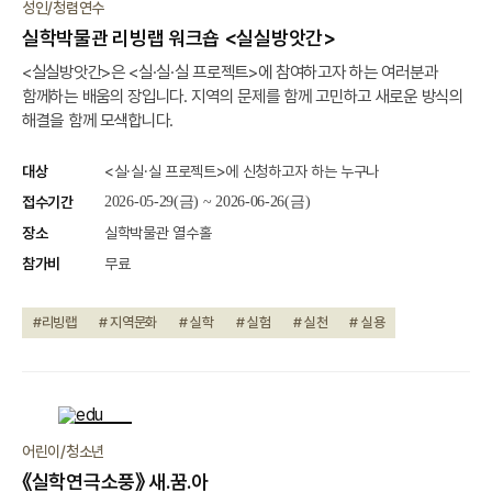
성인/청렴연수
실학박물관 리빙랩 워크숍 <실실방앗간>
<실실방앗간>은 <실·실·실 프로젝트>에 참여하고자 하는 여러분과
함께하는 배움의 장입니다. 지역의 문제를 함께 고민하고 새로운 방식의
해결을 함께 모색합니다.
대상
<실·실·실 프로젝트>에 신청하고자 하는 누구나
접수기간
2026-05-29(금) ~ 2026-06-26(금)
장소
실학박물관 열수홀
참가비
무료
#리빙랩
# 지역문화
# 실학
# 실험
# 실천
# 실용
종료
어린이/청소년
《실학연극소풍》 새.꿈.아