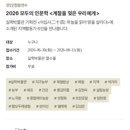
진행중
성인/청렴연수
2026 모두의 인문학 <계절을 잊은 우리에게>
실학박물관 기획전 <이십사二十四: 하늘을 읽어 땅을 살리다>에
소개된 지역활동가 6인을 만나봅니다.
대상
누구나
접수기간
2026-06-30(화) ~ 2026-08-11(화)
장소
실학박물관 열수홀
참가비
무료
#실학박물관
# 지구농부
# 제철밥상
# 제철
# 지역
# 먹거리
# 농부
# 셰프
# 건강
# 봉금의뜰
# 김현숙
# 살림농장
# 노국환
# 종합재미농장
# 안정화
# 프란로칼
# 엄현정
# 팔당두레생협
# 성미선
# 델레떼
# 김성은