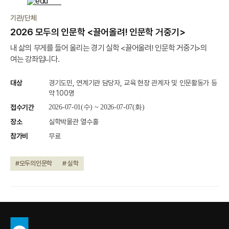
종료
기관/단체
2026 모두의 인문학 <끌어올려! 인문학 거중기>
내 삶의 무게를 들어 올리는 경기 실학 <끌어올려! 인문학 거중기>의
여는 강좌입니다.
대상
경기도민, 연계기관 담당자, 교육 현장 관계자 및 인문활동가 등
약 100명
접수기간
2026-07-01(수) ~ 2026-07-07(화)
장소
실학박물관 열수홀
참가비
무료
#모두의인문학
# 실학