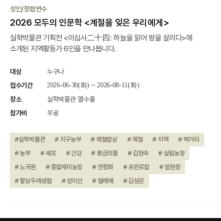
진행중
성인/청렴연수
2026 모두의 인문학 <계절을 잊은 우리에게>
실학박물관 기획전 <이십사二十四: 하늘을 읽어 땅을 살리다>에
소개된 지역활동가 6인을 만나봅니다.
대상
누구나
접수기간
2026-06-30(화) ~ 2026-08-11(화)
장소
실학박물관 열수홀
참가비
무료
#실학박물관
# 지구농부
# 제철밥상
# 제철
# 지역
# 먹거리
# 농부
# 셰프
# 건강
# 봉금의뜰
# 김현숙
# 살림농장
# 노국환
# 종합재미농장
# 안정화
# 프란로칼
# 엄현정
# 팔당두레생협
# 성미선
# 델레떼
# 김성은