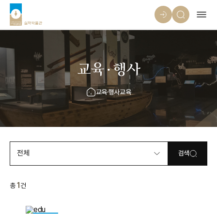
교육·행사
교육·행사
교육
전체
검색
1
총
건