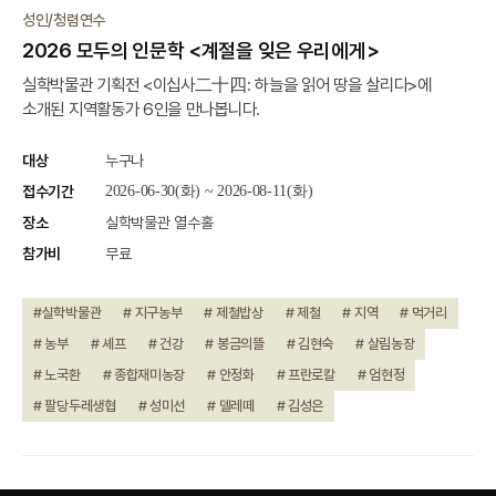
진행중
성인/청렴연수
2026 모두의 인문학 <계절을 잊은 우리에게>
실학박물관 기획전 <이십사二十四: 하늘을 읽어 땅을 살리다>에
소개된 지역활동가 6인을 만나봅니다.
대상
누구나
접수기간
2026-06-30(화) ~ 2026-08-11(화)
장소
실학박물관 열수홀
참가비
무료
#실학박물관
# 지구농부
# 제철밥상
# 제철
# 지역
# 먹거리
# 농부
# 셰프
# 건강
# 봉금의뜰
# 김현숙
# 살림농장
# 노국환
# 종합재미농장
# 안정화
# 프란로칼
# 엄현정
# 팔당두레생협
# 성미선
# 델레떼
# 김성은