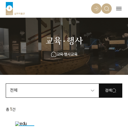
교육·행사
교육·행사
교육
전체
검색
1
총
건