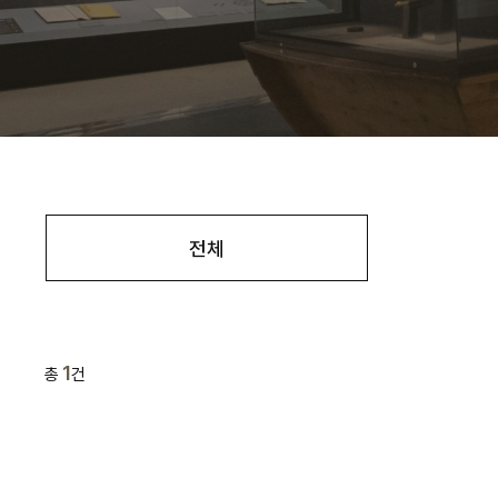
전체
1
총
건