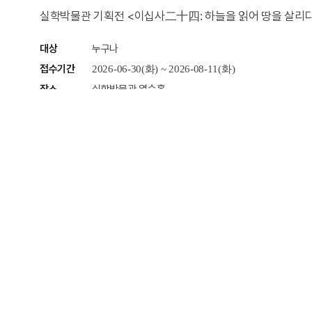
실학박물관 기획전 <이십사二十四: 하늘을 읽어 땅을 살리다
대상
누구나
접수기간
2026-06-30(화) ~ 2026-08-11(화)
장소
실학박물관 열수홀
참가비
무료
#실학박물관
# 지구농부
# 제철밥상
# 제철
# 지역
# 먹거리
# 노국환
# 종합재미농장
# 안정화
# 프란로칼
# 엄현정
# 