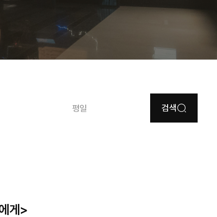
검색
평일
리에게>