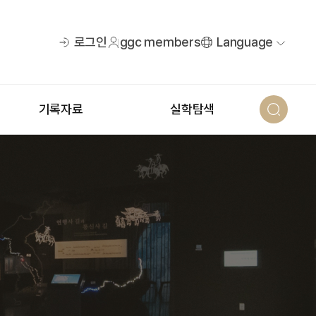
로그인
ggc members
Language
기록자료
실학탐색