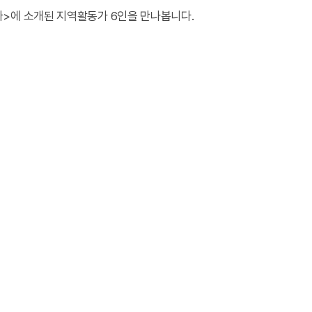
>에 소개된 지역활동가 6인을 만나봅니다.
# 농부
# 셰프
# 건강
# 봉금의뜰
# 김현숙
# 살림농장
팔당두레생협
# 성미선
# 델레떼
# 김성은