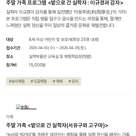
주말 가족 프로그램 <밭으로 간 실학자 : 이규경과 감자>
실학자 이규경이 감자를 통해 실천했던 '이용후생(利用厚生)'의 가치!
본 프로그램은 직접 땅을 일구고 음식을 만드는 과정을 통해, 멀게만
느껴졌던 실학 정신을 우리 일상의 즐거운 문화로 재발견합니다.
대상
8세 이상 어린이 및 보호자(회당 25명 내외)
접수기간
2026-04-01(수) ~ 2026-04-18(토)
장소
실학박물관 교육실 및 체험학습장(텃밭)
참가비
15,000원
#농사체험
# 오감체험
# 재배
# 요리
종료
가족
주말 가족 <밭으로 간 실학자(서유구와 고구마)>
'농사와 먹거리'를 주제로 살아있는 체험을 통해 실학 정신을 배우는 가족