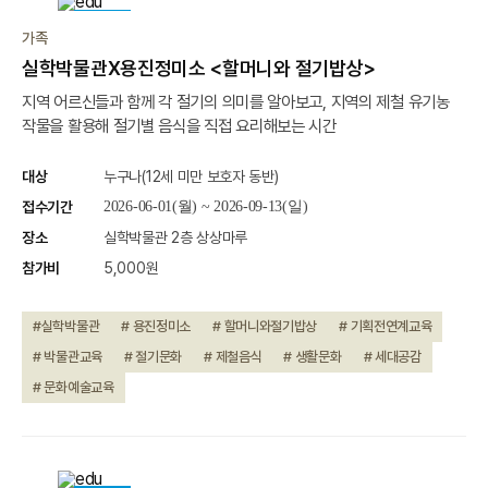
진행중
가족
실학박물관X용진정미소 <할머니와 절기밥상>
지역 어르신들과 함께 각 절기의 의미를 알아보고, 지역의 제철 유기농
작물을 활용해 절기별 음식을 직접 요리해보는 시간
대상
누구나(12세 미만 보호자 동반)
접수기간
2026-06-01(월) ~ 2026-09-13(일)
장소
실학박물관 2층 상상마루
참가비
5,000원
#실학박물관
# 용진정미소
# 할머니와절기밥상
# 기획전연계교육
# 박물관교육
# 절기문화
# 제철음식
# 생활문화
# 세대공감
# 문화예술교육