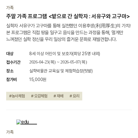
진행중
가족
주말 가족 프로그램 <밭으로 간 실학자 : 서유구와 고구마>
실학자 서유구가 고구마를 통해 실천했던 이용후생(利用厚生)의 가치!
본 프로그램은 직접 땅을 일구고 음식을 만드는 과정을 통해, 멀게만
느껴졌던 실학 정신을 우리 일상의 즐거운 문화로 재발견합니다.
대상
8세 이상 어린이 및 보호자(회당 25명 내외)
접수기간
2026-04-23(목) ~ 2026-05-07(목)
장소
실학박물관 교육실 및 체험학습장(텃밭)
참가비
15,000원
#농사체험
# 오감체험
# 재배
# 요리
종료
가족