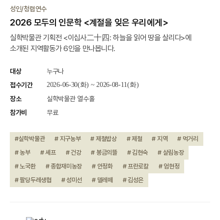
진행중
성인/청렴연수
2026 모두의 인문학 <계절을 잊은 우리에게>
실학박물관 기획전 <이십사二十四: 하늘을 읽어 땅을 살리다>에
소개된 지역활동가 6인을 만나봅니다.
대상
누구나
접수기간
2026-06-30(화) ~ 2026-08-11(화)
장소
실학박물관 열수홀
참가비
무료
#실학박물관
# 지구농부
# 제철밥상
# 제철
# 지역
# 먹거리
# 농부
# 셰프
# 건강
# 봉금의뜰
# 김현숙
# 살림농장
# 노국환
# 종합재미농장
# 안정화
# 프란로칼
# 엄현정
# 팔당두레생협
# 성미선
# 델레떼
# 김성은