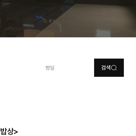
검색
평일
기밥상>