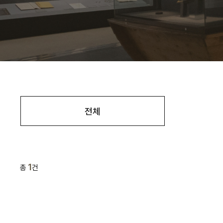
전체
1
총
건