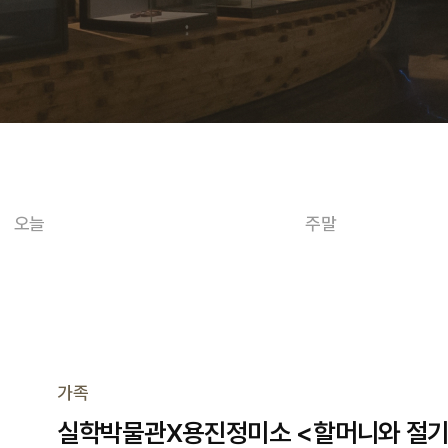
오늘
주말
가족
실학박물관X용진정미소 <할머니와 절