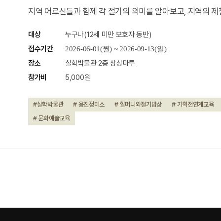
지역 어르신들과 함께 각 절기의 의미를 알아보고, 지역의 
대상
누구나(12세 미만 보호자 동반)
접수기간
2026-06-01(월) ~ 2026-09-13(일)
장소
실학박물관 2층 상상마루
참가비
5,000원
#실학박물관
# 용진정미소
# 할머니와절기밥상
# 기획전연계교육
# 문화예술교육