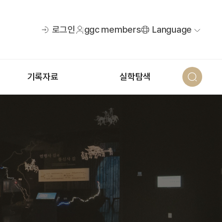
로그인
ggc members
Language
기록자료
실학탐색