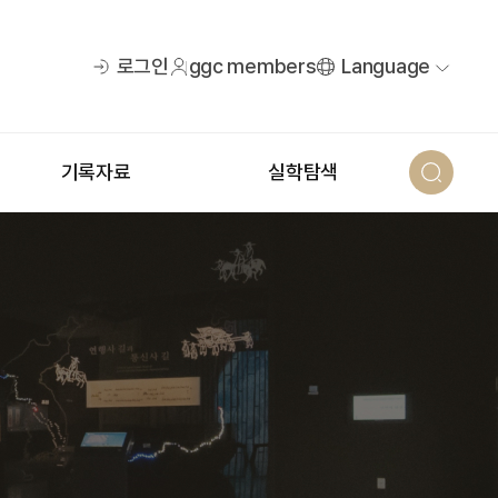
로그인
ggc members
Language
기록자료
실학탐색