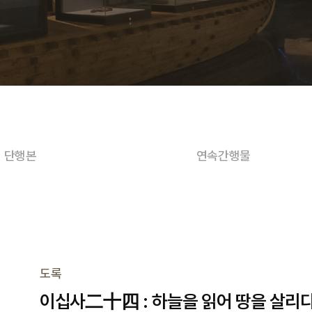
단행본
연속간행물
도록
이십사二十四 : 하늘을 읽어 땅을 살리