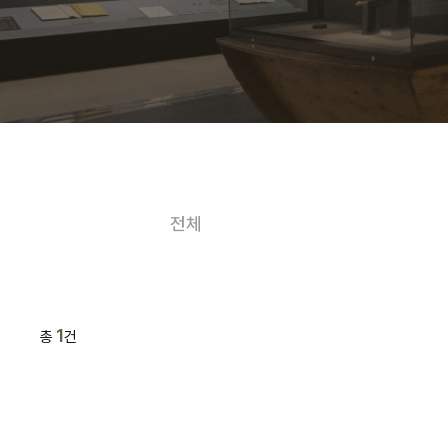
전체
1
총
건